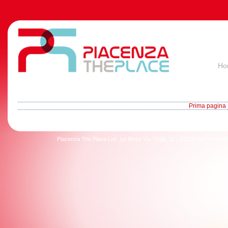
Ho
Prima pagina
Piacenza The Place Loc. Le Mose Via Tirotti, 11 - 29122 Piacenza T