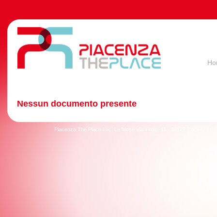
Ho
Nessun documento presente
Piacenza The Place Loc. Le Mose Via Tirotti, 11 - 29122 Piacenza T