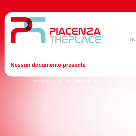
Ho
Nessun documento presente
Piacenza The Place Loc. Le Mose Via Tirotti, 11 - 29122 Piacenza T